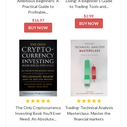
Ambitious Beginners: A
Living: A Beginner's Guide
Practical Guide to
to Trading Tools and...
Profitable...
$2.99
$16.97
BUY NOW
BUY NOW
★★★★★
★★★★★
The Only Cryptocurrency
Trading: Technical Analysis
Investing Book You'll Ever
Masterclass: Master the
Need: An Absolute...
financial markets