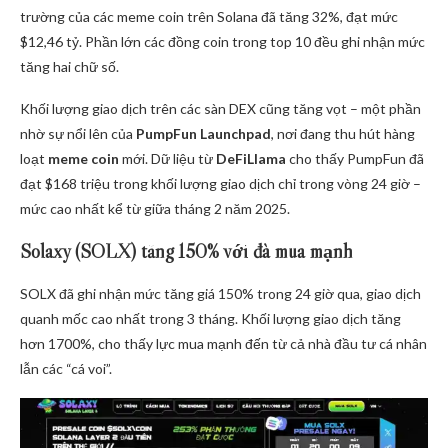
trường của các meme coin trên Solana đã tăng 32%, đạt mức
$12,46 tỷ. Phần lớn các đồng coin trong top 10 đều ghi nhận mức
tăng hai chữ số.
Khối lượng giao dịch trên các sàn DEX cũng tăng vọt – một phần
nhờ sự nổi lên của
PumpFun Launchpad
, nơi đang thu hút hàng
loạt
meme coin
mới. Dữ liệu từ
DeFiLlama
cho thấy PumpFun đã
đạt $168 triệu trong khối lượng giao dịch chỉ trong vòng 24 giờ –
mức cao nhất kể từ giữa tháng 2 năm 2025.
Solaxy (SOLX) tăng 150% với đà mua mạnh
SOLX đã ghi nhận mức tăng giá 150% trong 24 giờ qua, giao dịch
quanh mốc cao nhất trong 3 tháng. Khối lượng giao dịch tăng
hơn 1700%, cho thấy lực mua mạnh đến từ cả nhà đầu tư cá nhân
lẫn các “cá voi”.