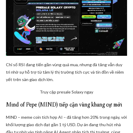
Chỉ số RSI đang tiến gần vùng quá mua, nhưng đà tăng vẫn duy
trì nhờ sự hỗ trợ từ tâm lý thị trường tích cực và tin đồn về niêm
yết trên sàn giao dịch lớn.
Truy cập presale Solaxy ngay
Mind of Pepe (MIND) tiếp cận vùng kháng cự mới
MIND – meme coin tích hợp AI – đã tăng hơn 20% trong ngày, với
khối lượng giao dịch đạt gần 1 tỷ USD. Dự án đang thu hút nhà
đầu tư nhờ vào tính năng AI Agent phân tích thị trường, cùng