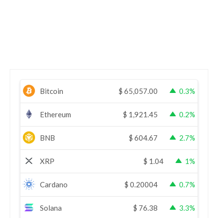
Bitcoin
$
65,057.00
0.3%
Ethereum
$
1,921.45
0.2%
BNB
$
604.67
2.7%
XRP
$
1.04
1%
Cardano
$
0.20004
0.7%
Solana
$
76.38
3.3%