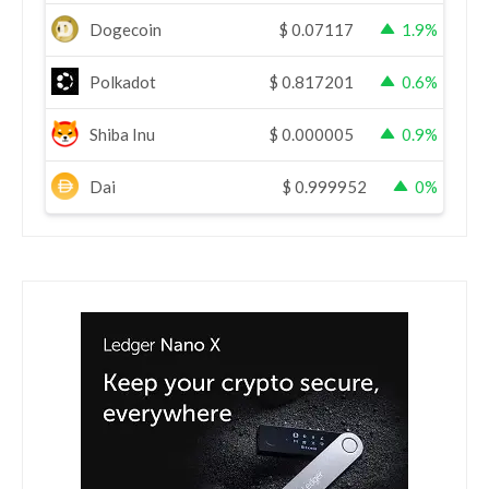
Dogecoin
$
0.07117
1.9%
Polkadot
$
0.817201
0.6%
Shiba Inu
$
0.000005
0.9%
Dai
$
0.999952
0%