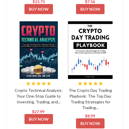
$15.75
$7.56
BUY NOW
BUY NOW
★★★★★
★★★★★
Crypto Technical Analysis:
The Crypto Day Trading
Your One-Stop Guide to
Playbook: The Top Day
Investing, Trading, and...
Trading Strategies for
Trading...
$27.99
$8.99
BUY NOW
BUY NOW